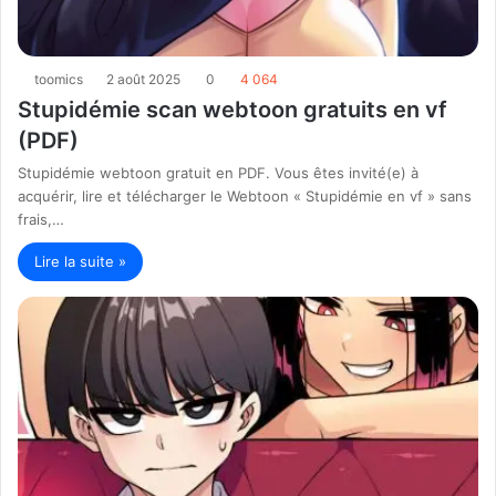
toomics
2 août 2025
0
4 064
Stupidémie scan webtoon gratuits en vf
(PDF)
Stupidémie webtoon gratuit en PDF. Vous êtes invité(e) à
acquérir, lire et télécharger le Webtoon « Stupidémie en vf » sans
frais,…
Lire la suite »