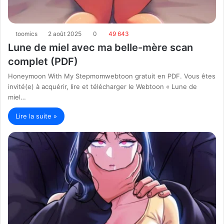
toomics
2 août 2025
0
49 643
Lune de miel avec ma belle-mère scan
complet (PDF)
Honeymoon With My Stepmomwebtoon gratuit en PDF. Vous êtes
invité(e) à acquérir, lire et télécharger le Webtoon « Lune de
miel…
Lire la suite »