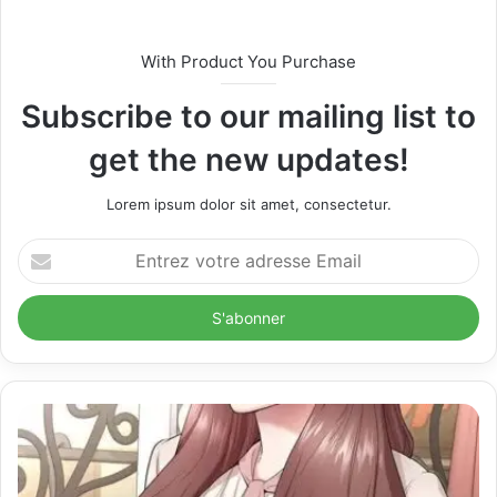
i
t
With Product You Purchase
e
Subscribe to our mailing list to
get the new updates!
Lorem ipsum dolor sit amet, consectetur.
E
n
t
r
e
z
v
o
t
r
e