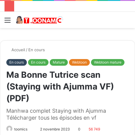
Menu
R
Accueil
/
En cours
En cours
En cours
Mature
Webtoon
Webtoon mature
Ma Bonne Tutrice scan
(Staying with Ajumma VF)
(PDF)
Manhwa complet Staying with Ajumma
Télécharger tous les épisodes en vf
toomics
E
2 novembre 2023
0
56 749