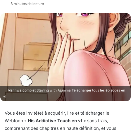
n
3 minutes de lecture
v
o
y
e
r
u
n
c
o
u
r
r
Manhwa complet Staying with Ajumma Télécharger tous les épisodes en
i
vf
e
l
Vous êtes invité(e) à acquérir, lire et télécharger le
Webtoon «
His Addictive Touch en vf
» sans frais,
comprenant des chapitres en haute définition, et vous