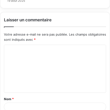
19 août 2025
Laisser un commentaire
Votre adresse e-mail ne sera pas publiée.
Les champs obligatoires
sont indiqués avec
*
C
o
m
m
e
n
t
Nom
*
a
i