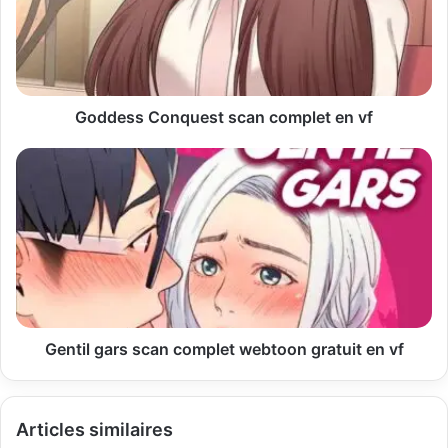
a
d
r
e
s
s
Goddess Conquest scan complet en vf
e
E
m
a
i
l
Gentil gars scan complet webtoon gratuit en vf
Articles similaires