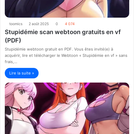
toomics
2 août 2025
0
4 074
Stupidémie scan webtoon gratuits en vf
(PDF)
Stupidémie webtoon gratuit en PDF. Vous êtes invité(e) à
acquérir, lire et télécharger le Webtoon « Stupidémie en vf » sans
frais,…
Lire la suite »