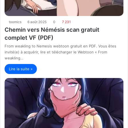
toomics
6 août 2025
0
7 231
Chemin vers Némésis scan gratuit
complet VF (PDF)
From weakling to Nemesis webtoon gratuit en PDF. Vous êtes
invité(e) à acquérir, lire et télécharger le Webtoon « From
weakling…
Lire la suite »