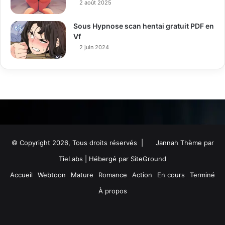
2 août 2025
Sous Hypnose scan hentai gratuit PDF en
Vf
2 juin 2024
© Copyright 2026, Tous droits réservés |
Jannah Thème par
TieLabs
| Hébergé par
SiteGround
Accueil
Webtoon
Mature
Romance
Action
En cours
Terminé
À propos
Facebook
Twitter
YouTube
Instagram