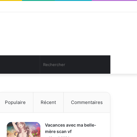
Facebook
Twitter
YouTube
Instagram
Connexion
Article
Sidebar
Aléatoire
(barre
latérale)
Article
Rechercher
Aléatoire
Populaire
Récent
Commentaires
Vacances avec ma belle-
mère scan vf