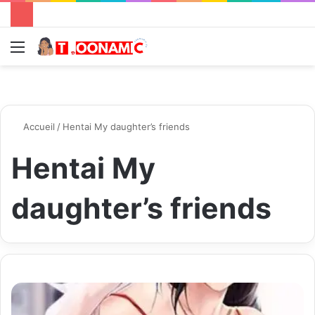
Menu
R
Accueil
/
Hentai My daughter’s friends
Hentai My
daughter’s friends