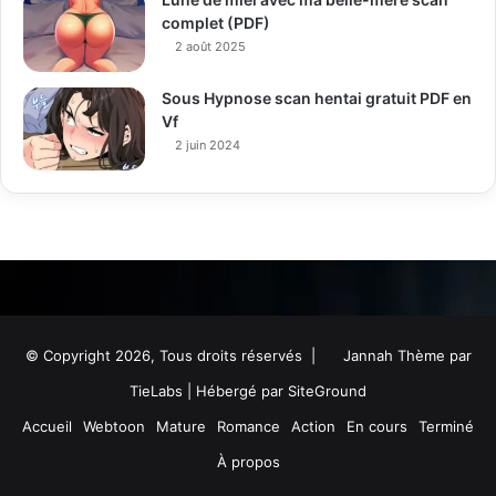
complet (PDF)
2 août 2025
Sous Hypnose scan hentai gratuit PDF en
Vf
2 juin 2024
© Copyright 2026, Tous droits réservés |
Jannah Thème par
TieLabs
| Hébergé par
SiteGround
Accueil
Webtoon
Mature
Romance
Action
En cours
Terminé
À propos