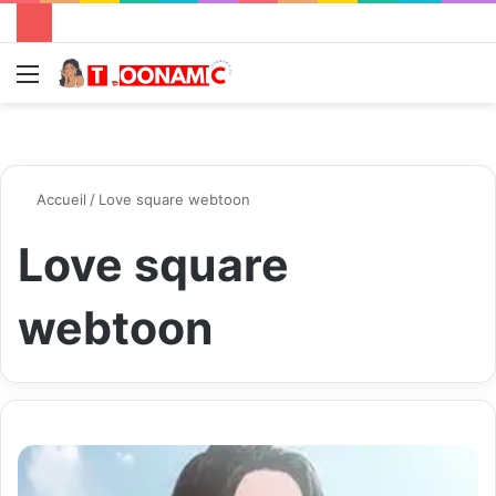
Menu
R
Accueil
/
Love square webtoon
Love square
webtoon