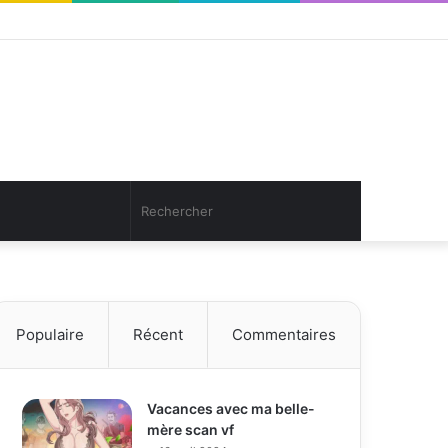
Facebook
Twitter
YouTube
Instagram
Connexion
Article
Sidebar
Aléatoire
(barre
latérale)
Article
Rechercher
Aléatoire
Populaire
Récent
Commentaires
Vacances avec ma belle-
mère scan vf