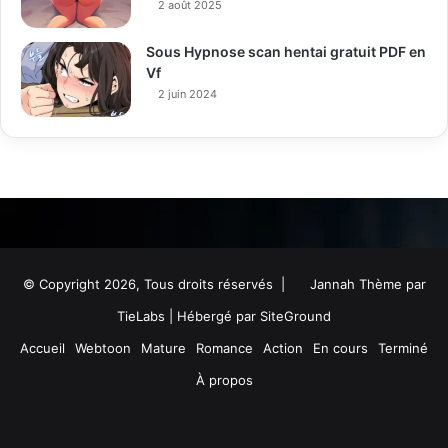
2 août 2025
Sous Hypnose scan hentai gratuit PDF en
Vf
2 juin 2024
© Copyright 2026, Tous droits réservés |
Jannah Thème par
TieLabs
| Hébergé par
SiteGround
Accueil
Webtoon
Mature
Romance
Action
En cours
Terminé
À propos
Facebook
Twitter
YouTube
Instagram