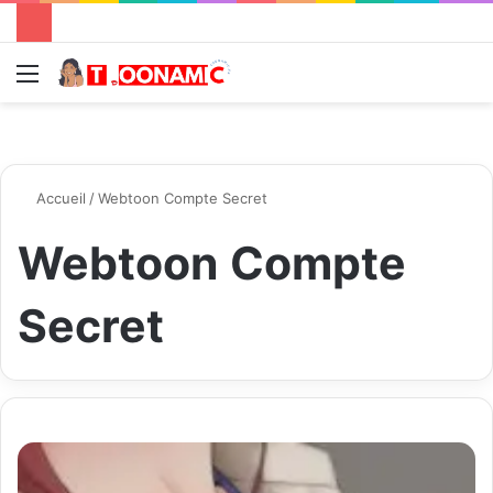
Menu
R
Accueil
/
Webtoon Compte Secret
Webtoon Compte
Secret