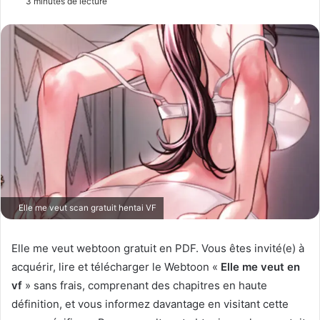
3 minutes de lecture
v
o
y
e
r
u
n
c
o
u
r
r
Elle me veut scan gratuit hentai VF
i
e
Elle me veut webtoon gratuit en PDF. Vous êtes invité(e) à
l
acquérir, lire et télécharger le Webtoon «
Elle me veut en
vf
» sans frais, comprenant des chapitres en haute
définition, et vous informez davantage en visitant cette