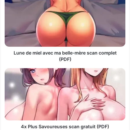
t
r
e
a
d
r
e
s
s
Lune de miel avec ma belle-mère scan complet
e
(PDF)
E
m
a
i
l
4x Plus Savoureuses scan gratuit (PDF)