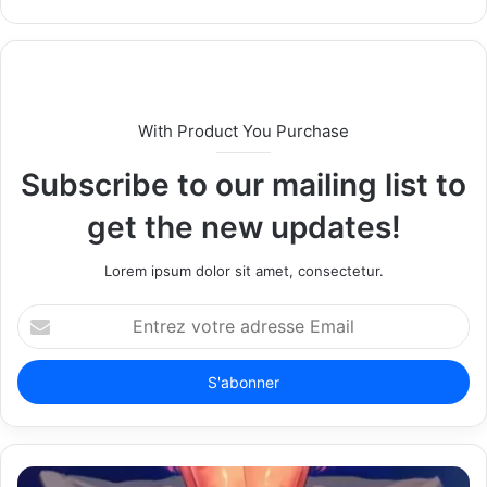
e
b
s
i
t
With Product You Purchase
e
Subscribe to our mailing list to
get the new updates!
Lorem ipsum dolor sit amet, consectetur.
E
n
t
r
e
z
v
o