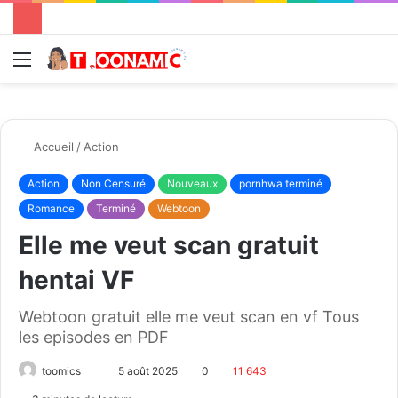
Menu
R
Accueil
/
Action
Action
Non Censuré
Nouveaux
pornhwa terminé
Romance
Terminé
Webtoon
Elle me veut scan gratuit
hentai VF
Webtoon gratuit elle me veut scan en vf Tous
les episodes en PDF
toomics
E
5 août 2025
0
11 643
n