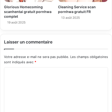
Glorious Homecoming
Cleaning Service scan
scanhentai gratuit pornhwa
pornhwa gratuit FR
complet
13 août 2025
19 août 2025
Laisser un commentaire
Votre adresse e-mail ne sera pas publiée.
Les champs obligatoires
sont indiqués avec
*
C
o
m
m
e
n