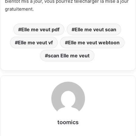
bientôt mis à jour, vous pourrez télécharger la mise à jour
gratuitement.
Elle me veut pdf
Elle me veut scan
Elle me veut vf
Elle me veut webtoon
scan Elle me veut
toomics
W