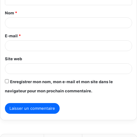
t
Nom
*
a
i
r
E-mail
*
e
*
Site web
Enregistrer mon nom, mon e-mail et mon site dans le
navigateur pour mon prochain commentaire.