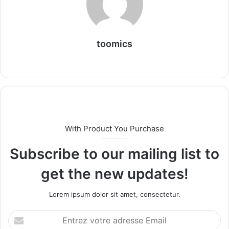
toomics
W
e
b
s
i
t
With Product You Purchase
e
Subscribe to our mailing list to
get the new updates!
Lorem ipsum dolor sit amet, consectetur.
E
n