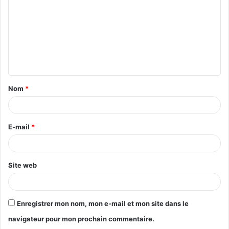
m
m
e
n
t
Nom
*
a
i
r
E-mail
*
e
*
Site web
Enregistrer mon nom, mon e-mail et mon site dans le
navigateur pour mon prochain commentaire.