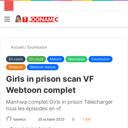
Menu
R
Accueil
/
Soumission
En cours
En cours
Mature
Nouveaux
Soumission
Webtoon
Webtoon mature
Girls in prison scan VF
Webtoon complet
Manhwa complet Girls in prison Télécharger
tous les épisodes en vf
toomics
E
25 octobre 2023
0
1 990
n