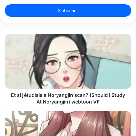
t
r
e
z
v
o
t
r
e
a
d
r
e
s
s
Et si j’étudiais à Noryangjin scan? (Should I Study
e
At Noryangjin) webtoon VF
E
m
a
i
l