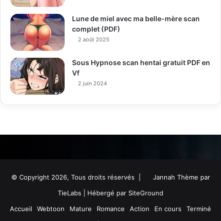
Lune de miel avec ma belle-mère scan
complet (PDF)
2 août 2025
Sous Hypnose scan hentai gratuit PDF en
Vf
2 juin 2024
© Copyright 2026, Tous droits réservés |
Jannah Thème par
TieLabs
| Hébergé par
SiteGround
Accueil
Webtoon
Mature
Romance
Action
En cours
Terminé