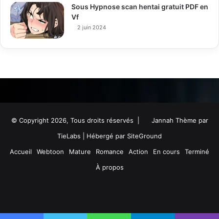
Sous Hypnose scan hentai gratuit PDF en
Vf
2 juin 2024
© Copyright 2026, Tous droits réservés |
Jannah Thème par
TieLabs
| Hébergé par
SiteGround
Accueil
Webtoon
Mature
Romance
Action
En cours
Terminé
À propos
Facebook
Twitter
YouTube
Instagram