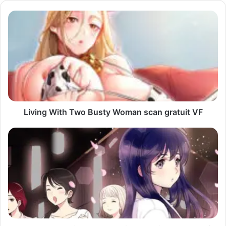
v
o
t
r
e
a
d
r
e
s
s
Living With Two Busty Woman scan gratuit VF
e
E
m
a
i
l