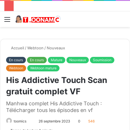
Menu
R
Accueil
/
Webtoon
/
Nouveaux
En cours
En cours
Mature
Nouveaux
Soumission
Webtoon
Webtoon mature
His Addictive Touch Scan
gratuit complet VF
Manhwa complet His Addictive Touch :
Télécharger tous les épisodes en vf
toomics
E
26 septembre 2023
0
546
n