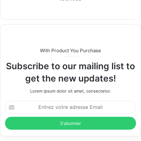
W
e
b
s
i
t
With Product You Purchase
e
Subscribe to our mailing list to
get the new updates!
Lorem ipsum dolor sit amet, consectetur.
E
n
t
r
e
z