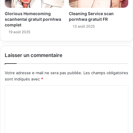
Glorious Homecoming
Cleaning Service scan
scanhentai gratuit pornhwa
pornhwa gratuit FR
complet
13 août 2025
19 août 2025
Laisser un commentaire
Votre adresse e-mail ne sera pas publiée.
Les champs obligatoires
sont indiqués avec
*
C
o
m
m
e