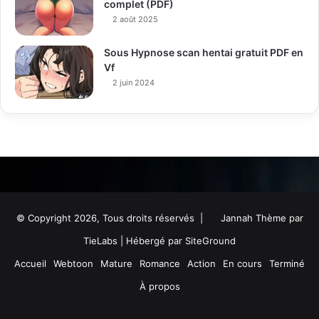
complet (PDF)
2 août 2025
Sous Hypnose scan hentai gratuit PDF en
Vf
2 juin 2024
© Copyright 2026, Tous droits réservés |
Jannah Thème par
TieLabs
| Hébergé par
SiteGround
Accueil
Webtoon
Mature
Romance
Action
En cours
Terminé
À propos