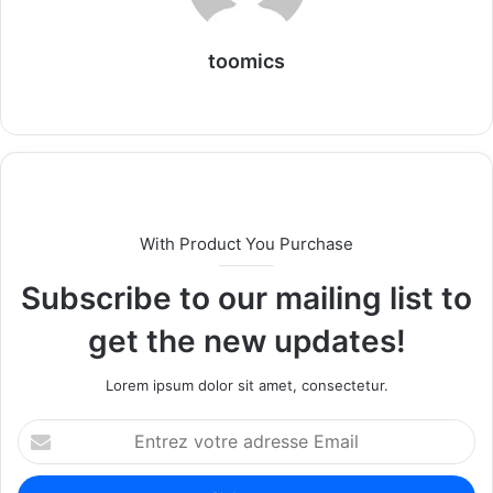
toomics
W
e
b
s
i
t
With Product You Purchase
e
Subscribe to our mailing list to
get the new updates!
Lorem ipsum dolor sit amet, consectetur.
E
n
t