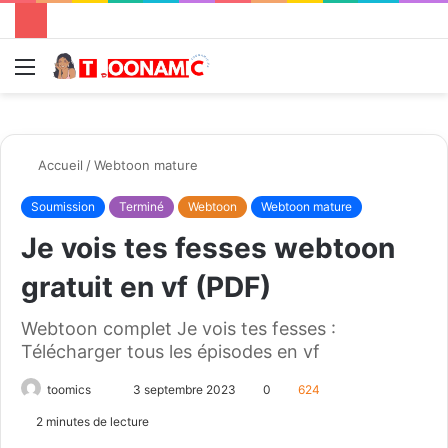
Menu
R
Accueil
/
Webtoon mature
Soumission
Terminé
Webtoon
Webtoon mature
Je vois tes fesses webtoon
gratuit en vf (PDF)
Webtoon complet Je vois tes fesses :
Télécharger tous les épisodes en vf
toomics
E
3 septembre 2023
0
624
n
2 minutes de lecture
v