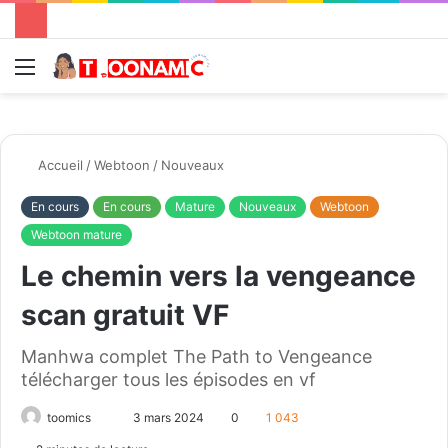
Menu
R
Accueil
/
Webtoon
/
Nouveaux
En cours
En cours
Mature
Nouveaux
Webtoon
Webtoon mature
Le chemin vers la vengeance
scan gratuit VF
Manhwa complet The Path to Vengeance
télécharger tous les épisodes en vf
toomics
E
3 mars 2024
0
1 043
n