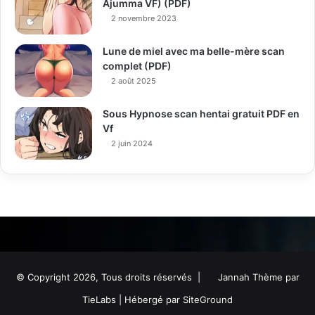
Ajumma VF) (PDF)
2 novembre 2023
Lune de miel avec ma belle-mère scan
complet (PDF)
2 août 2025
Sous Hypnose scan hentai gratuit PDF en
Vf
2 juin 2024
© Copyright 2026, Tous droits réservés |
Jannah Thème par
TieLabs
| Hébergé par
SiteGround