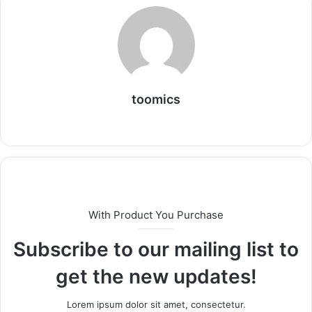
toomics
W
e
b
s
i
t
With Product You Purchase
e
Subscribe to our mailing list to
get the new updates!
Lorem ipsum dolor sit amet, consectetur.