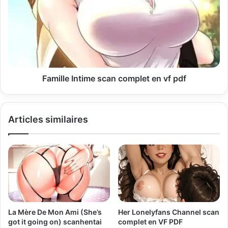
a
i
l
Famille Intime scan complet en vf pdf
Articles similaires
La Mère De Mon Ami (She’s
Her Lonelyfans Channel scan
got it going on) scanhentai
complet en VF PDF