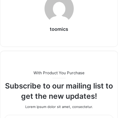
toomics
W
e
b
s
i
t
With Product You Purchase
e
Subscribe to our mailing list to
get the new updates!
Lorem ipsum dolor sit amet, consectetur.
E