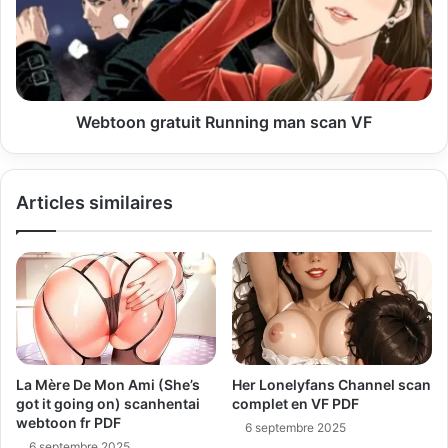
l
Webtoon gratuit Running man scan VF
Articles similaires
La Mère De Mon Ami (She’s
Her Lonelyfans Channel scan
got it going on) scanhentai
complet en VF PDF
webtoon fr PDF
6 septembre 2025
6 septembre 2025