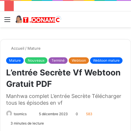
Menu
R
Accueil
/
Mature
Mature
Nouveaux
Terminé
Webtoon
Webtoon mature
L’entrée Secrète Vf Webtoon
Gratuit PDF
Manhwa complet L’entrée Secrète Télécharger
tous les épisodes en vf
toomics
E
5 décembre 2023
0
583
n
3 minutes de lecture
v