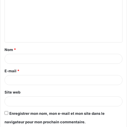
m
m
e
n
t
Nom
*
a
i
r
E-mail
*
e
*
Site web
Enregistrer mon nom, mon e-mail et mon site dans le
navigateur pour mon prochain commentaire.