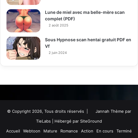
Lune de miel avec ma belle-mère scan
complet (PDF)
2 août 2025
Sous Hypnose scan hentai gratuit PDF en
Vf
2 juin 2024
© Copyright 2026, Tous droits réservés |
Jannah Thème par
TieLabs
| Hébergé par
SiteGround
Accueil
Webtoon
Mature
Romance
Action
En cours
Terminé