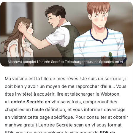
o
y
e
r
u
n
c
o
u
Manhwa complet L’entrée Secrète Télécharger tous les épisodes en vf
r
r
Ma voisine est la fille de mes rêves ! Je suis un serrurier, il
i
doit bien y avoir un moyen de me rapprocher d’elle… Vous
e
êtes invité(e) à acquérir, lire et télécharger le Webtoon
l
«
L’entrée Secrète en vf
» sans frais, comprenant des
chapitres en haute définition, et vous informez davantage
en visitant cette page spécifique. Pour consulter et obtenir
manhwa gratuit L’entrée Secrète scan en vf sous format
PDF, vous pouvez employer le visionneur de
PDF de