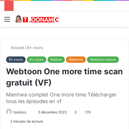
Menu
R
Accueil
/
En cours
En cours
En cours
Mature
Webtoon
Webtoon mature
Webtoon One more time scan
gratuit (VF)
Manhwa complet One more time Télécharger
tous les épisodes en vf
toomics
E
5 décembre 2023
0
179
n
2 minutes de lecture
v