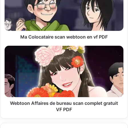
a
d
r
e
s
s
Ma Colocataire scan webtoon en vf PDF
e
E
m
a
i
l
Webtoon Affaires de bureau scan complet gratuit
VF PDF