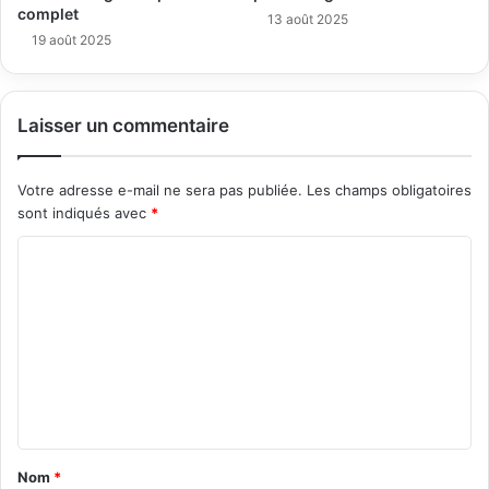
complet
13 août 2025
19 août 2025
Laisser un commentaire
Votre adresse e-mail ne sera pas publiée.
Les champs obligatoires
sont indiqués avec
*
C
o
m
m
e
n
t
Nom
*
a