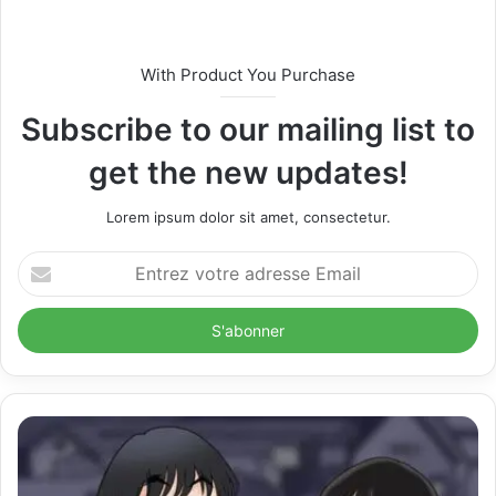
s
i
t
With Product You Purchase
e
Subscribe to our mailing list to
get the new updates!
Lorem ipsum dolor sit amet, consectetur.
E
n
t
r
e
z
v
o
t
r
e