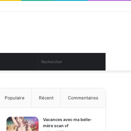
Facebook
Twitter
YouTube
Instagram
Connexion
Article
Sidebar
Aléatoire
(barre
latérale)
Article
Rechercher
Aléatoire
Populaire
Récent
Commentaires
Vacances avec ma belle-
mère scan vf