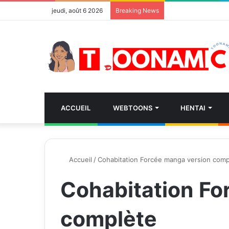
jeudi, août 6 2026
Breaking News
ACCUEIL
WEBTOONS
HENTAI
Accueil
/
Cohabitation Forcée manga version comp
Cohabitation Fo
complète