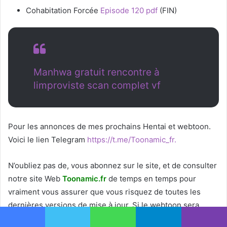
Cohabitation Forcée
Episode 120 pdf
(FIN)
Manhwa gratuit rencontre à
limproviste scan complet vf
Pour les annonces de mes prochains Hentai et webtoon.
Voici le
lien Telegram
https://t.me/Toonamic_fr.
N’oubliez pas de, vous abonnez sur le site, et de consulter
notre site Web
T
oonamic.fr
de temps en temps pour
vraiment vous assurer que vous risquez de toutes les
dernières versions de mise à jour. Si le webtoon sera
bientôt mis à jour, vous pourrez télécharger la mise à jour