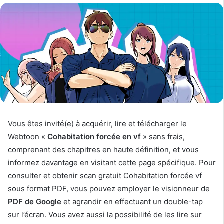
o
y
e
r
u
n
c
o
u
r
Vous êtes invité(e) à acquérir, lire et télécharger le
r
Webtoon «
Cohabitation forcée en vf
» sans frais,
i
comprenant des chapitres en haute définition, et vous
e
informez davantage en visitant cette page spécifique. Pour
l
consulter et obtenir scan gratuit Cohabitation forcée vf
sous format PDF, vous pouvez employer le visionneur de
PDF de Google
et agrandir en effectuant un double-tap
sur l’écran. Vous avez aussi la possibilité de les lire sur