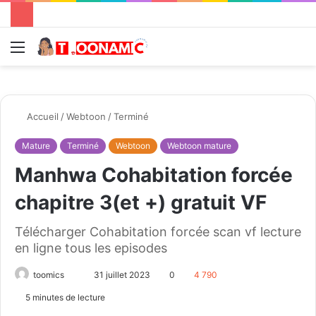
Menu
R
Accueil
/
Webtoon
/
Terminé
Mature
Terminé
Webtoon
Webtoon mature
Manhwa Cohabitation forcée
chapitre 3(et +) gratuit VF
Télécharger Cohabitation forcée scan vf lecture
en ligne tous les episodes
toomics
E
31 juillet 2023
0
4 790
n
5 minutes de lecture
v