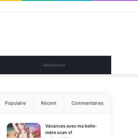
Facebook
Twitter
YouTube
Instagram
Connexion
Article
Sidebar
Aléatoire
(barre
latérale)
Article
Rechercher
Aléatoire
Populaire
Récent
Commentaires
Vacances avec ma belle-
mère scan vf