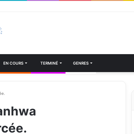
EN COURS
TERMINÉ
GENRES
ée.
Manhwa
rcée.