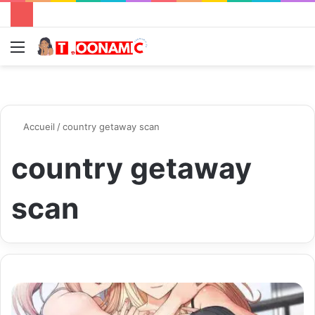
Menu
R
Accueil
/
country getaway scan
country getaway
scan