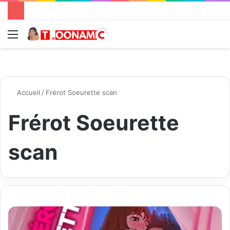
Menu
R
Accueil
/
Frérot Soeurette scan
Frérot Soeurette
scan