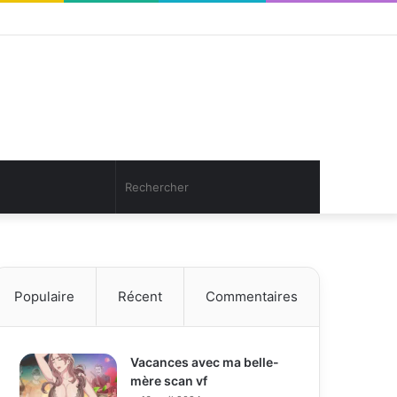
Facebook
Twitter
YouTube
Instagram
Connexion
Article
Sidebar
Aléatoire
(barre
latérale)
Article
Rechercher
Aléatoire
Populaire
Récent
Commentaires
Vacances avec ma belle-
mère scan vf