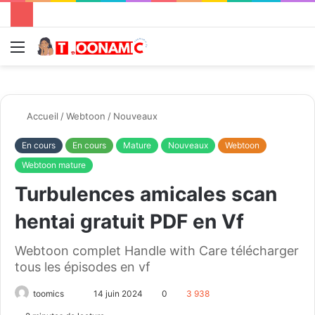
Menu
R
Accueil
/
Webtoon
/
Nouveaux
En cours
En cours
Mature
Nouveaux
Webtoon
Webtoon mature
Turbulences amicales scan
hentai gratuit PDF en Vf
Webtoon complet Handle with Care télécharger
tous les épisodes en vf
toomics
E
14 juin 2024
0
3 938
n