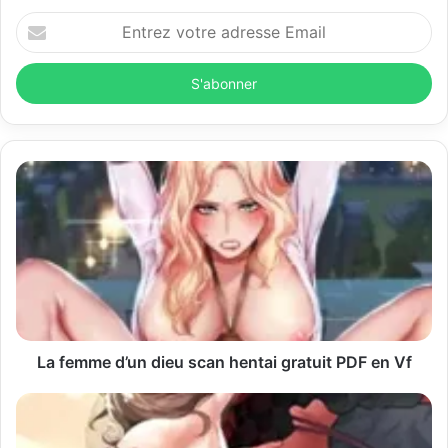
E
n
t
r
e
z
v
o
t
r
e
a
d
r
e
s
s
La femme d’un dieu scan hentai gratuit PDF en Vf
e
E
m
a