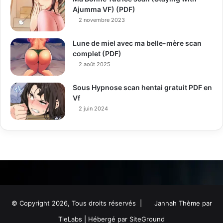
Ajumma VF) (PDF)
2 novembre 2023
Lune de miel avec ma belle-mère scan
complet (PDF)
2 août 2025
Sous Hypnose scan hentai gratuit PDF en
Vf
2 juin 2024
© Copyright 2026, Tous droits réservés |
Jannah Thème par
TieLabs
| Hébergé par
SiteGround