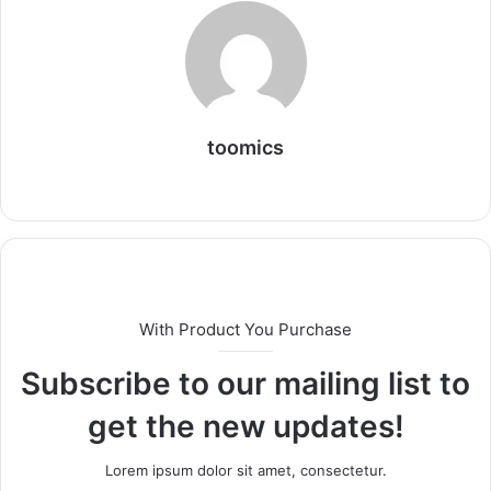
toomics
W
e
b
s
i
t
With Product You Purchase
e
Subscribe to our mailing list to
get the new updates!
Lorem ipsum dolor sit amet, consectetur.