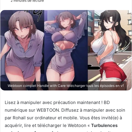
2 minutes de lecture
v
o
y
e
r
u
n
c
o
u
r
r
Webtoon complet Handle with Care télécharger tous les épisodes en vf
i
e
Lisez à manipuler avec précaution maintenant ! BD
l
numérique sur WEBTOON. Diffusez à manipuler avec soin
par Rohail sur ordinateur et mobile. Vous êtes invité(e) à
acquérir, lire et télécharger le Webtoon «
Turbulences