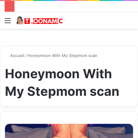
Menu
R
Accueil
/
Honeymoon With My Stepmom scan
Honeymoon With
My Stepmom scan