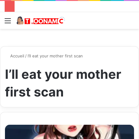
Menu
R
Accueil
/
I’ll eat your mother first scan
I’ll eat your mother
first scan