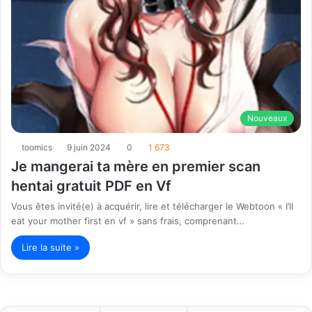
Nouveaux
toomics
9 juin 2024
0
1 673
Je mangerai ta mère en premier scan
hentai gratuit PDF en Vf
Vous êtes invité(e) à acquérir, lire et télécharger le Webtoon « I’ll
eat your mother first en vf » sans frais, comprenant…
Lire la suite »