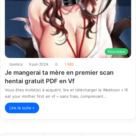
Nouveaux
toomics
9 juin 2024
0
1 682
Je mangerai ta mère en premier scan
hentai gratuit PDF en Vf
Vous êtes invité(e) à acquérir, lire et télécharger le Webtoon « I’ll
eat your mother first en vf » sans frais, comprenant…
Lire la suite »