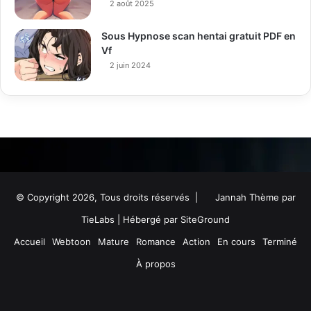
2 août 2025
Sous Hypnose scan hentai gratuit PDF en
Vf
2 juin 2024
© Copyright 2026, Tous droits réservés |
Jannah Thème par
TieLabs
| Hébergé par
SiteGround
Accueil
Webtoon
Mature
Romance
Action
En cours
Terminé
À propos
Facebook
Twitter
YouTube
Instagram