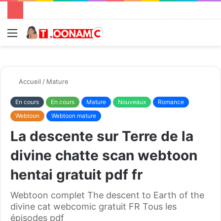
Menu
R
Accueil
/
Mature
En cours
En cours
Mature
Nouveaux
Romance
Webtoon
Webtoon mature
La descente sur Terre de la
divine chatte scan webtoon
hentai gratuit pdf fr
Webtoon complet The descent to Earth of the
divine cat webcomic gratuit FR Tous les
épisodes pdf