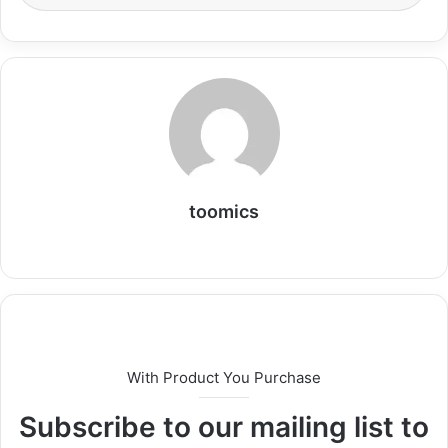
toomics
W
e
b
s
i
t
With Product You Purchase
e
Subscribe to our mailing list to