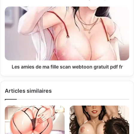
e
E
m
a
i
l
Les amies de ma fille scan webtoon gratuit pdf fr
Articles similaires