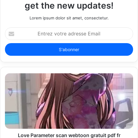
get the new updates!
Lorem ipsum dolor sit amet, consectetur.
E
n
t
r
e
z
v
o
t
r
e
a
d
r
e
s
s
Love Parameter scan webtoon gratuit pdf fr