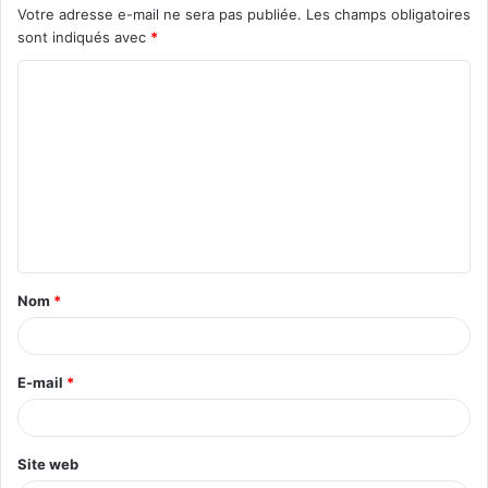
Votre adresse e-mail ne sera pas publiée.
Les champs obligatoires
sont indiqués avec
*
C
o
m
m
e
n
t
Nom
*
a
i
r
E-mail
*
e
*
Site web