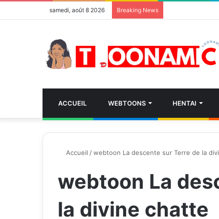
samedi, août 8 2026
Breaking News
ACCUEIL
WEBTOONS
HENTAI
Accueil
/
webtoon La descente sur Terre de la div
webtoon La desc
la divine chatte