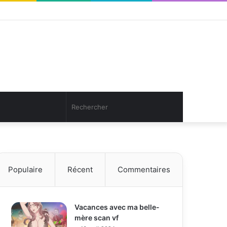
Facebook
Twitter
YouTube
Instagram
Connexion
Article
Sidebar
Aléatoire
(barre
latérale)
Article
Rechercher
Aléatoire
Populaire
Récent
Commentaires
Vacances avec ma belle-
mère scan vf