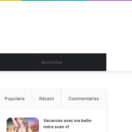
Facebook
Twitter
YouTube
Instagram
Connexion
Article
Sidebar
Aléatoire
(barre
latérale)
Article
Rechercher
Aléatoire
Populaire
Récent
Commentaires
Vacances avec ma belle-
mère scan vf