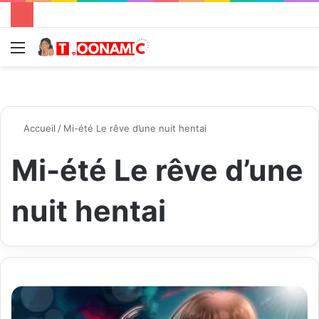
Menu
R
Accueil
/
Mi-été Le rêve d’une nuit hentai
Mi-été Le rêve d’une
nuit hentai