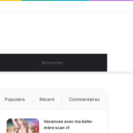
Facebook
Twitter
YouTube
Instagram
Connexion
Article
Sidebar
Aléatoire
(barre
latérale)
Article
Rechercher
Aléatoire
Populaire
Récent
Commentaires
Vacances avec ma belle-
mère scan vf