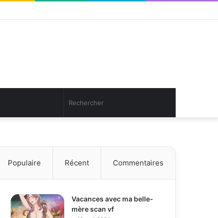
Facebook
Twitter
YouTube
Instagram
Connexion
Article
Sidebar
Aléatoire
(barre
latérale)
Article
Rechercher
Aléatoire
Populaire
Récent
Commentaires
Vacances avec ma belle-
mère scan vf