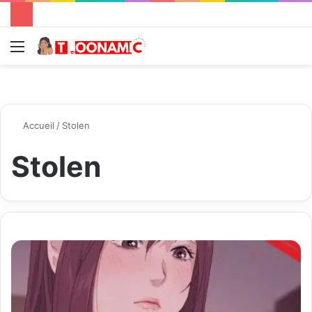
Menu
R
Accueil
/
Stolen
Stolen