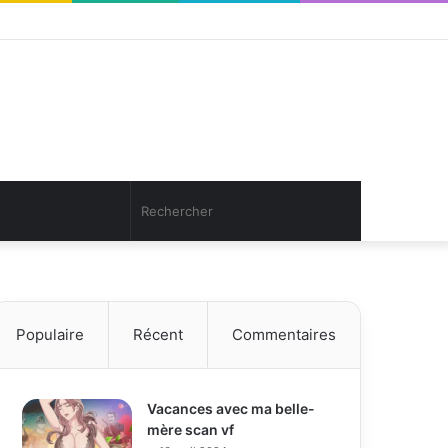
Facebook
Twitter
YouTube
Instagram
Connexion
Article
Sidebar
Aléatoire
(barre
latérale)
Article
Rechercher
Aléatoire
Populaire
Récent
Commentaires
Vacances avec ma belle-
mère scan vf