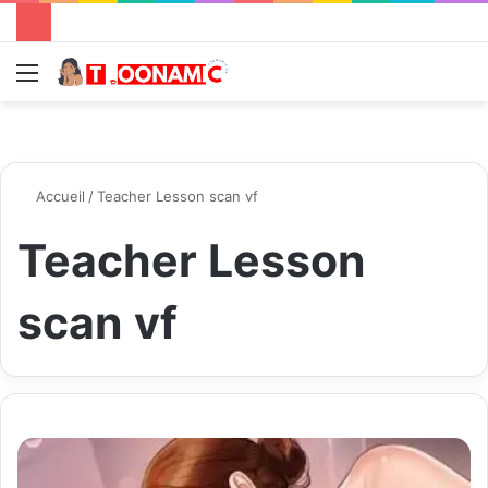
Menu
R
Accueil
/
Teacher Lesson scan vf
Teacher Lesson
scan vf