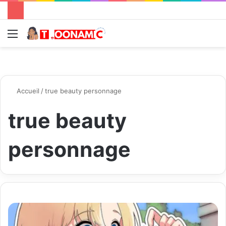
Menu
R
Accueil
/
true beauty personnage
true beauty
personnage