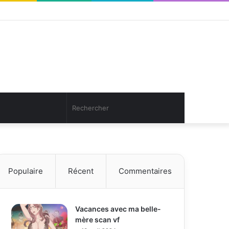
Facebook
Twitter
YouTube
Instagram
Connexion
Article
Sidebar
Aléatoire
(barre
latérale)
Article
Rechercher
Aléatoire
Populaire
Récent
Commentaires
Vacances avec ma belle-
mère scan vf