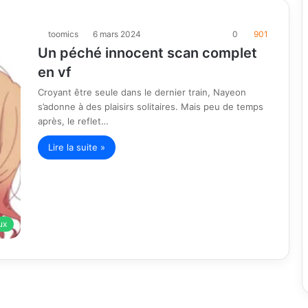
toomics
6 mars 2024
0
901
Un péché innocent scan complet
en vf
Croyant être seule dans le dernier train, Nayeon
s’adonne à des plaisirs solitaires. Mais peu de temps
après, le reflet…
Lire la suite »
ux