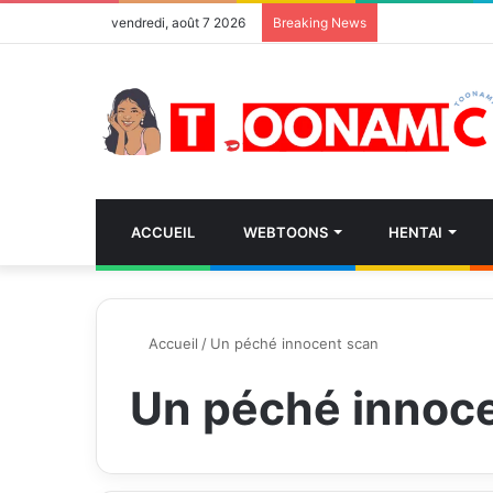
vendredi, août 7 2026
Breaking News
ACCUEIL
WEBTOONS
HENTAI
Accueil
/
Un péché innocent scan
Un péché innoc