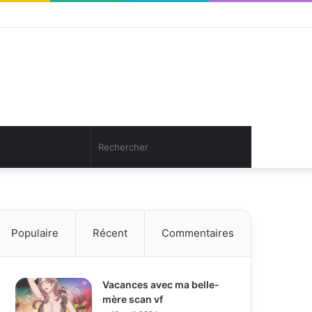
Facebook
Twitter
YouTube
Instagram
Connexion
Article
Sidebar
Aléatoire
(barre
latérale)
Article
Rechercher
Aléatoire
Populaire
Récent
Commentaires
Vacances avec ma belle-
mère scan vf