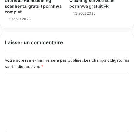
Glorious Homecoming
Cleaning Service scan
scanhentai gratuit pornhwa
pornhwa gratuit FR
complet
13 août 2025
19 août 2025
Laisser un commentaire
Votre adresse e-mail ne sera pas publiée.
Les champs obligatoires
sont indiqués avec
*
C
o
m
m
e
n
t