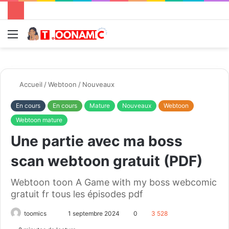
Menu
R
Accueil
/
Webtoon
/
Nouveaux
En cours
En cours
Mature
Nouveaux
Webtoon
Webtoon mature
Une partie avec ma boss
scan webtoon gratuit (PDF)
Webtoon toon A Game with my boss webcomic
gratuit fr tous les épisodes pdf
toomics
E
1 septembre 2024
0
3 528
n