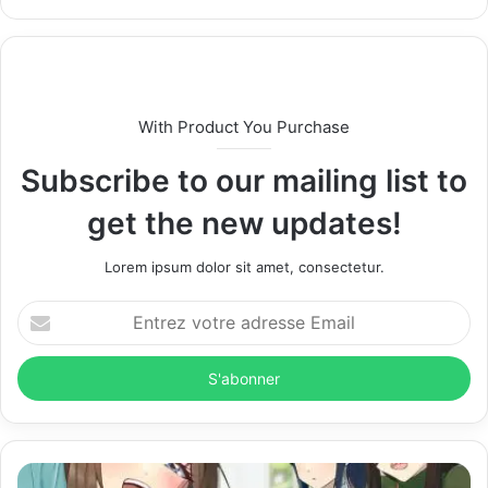
e
b
s
i
t
With Product You Purchase
e
Subscribe to our mailing list to
get the new updates!
Lorem ipsum dolor sit amet, consectetur.
E
n
t
r
e
z
v
o