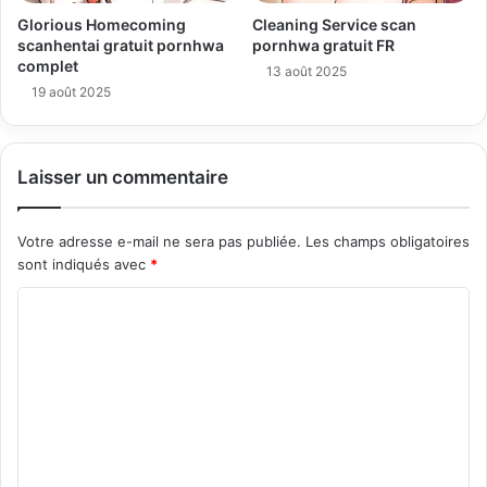
Glorious Homecoming
Cleaning Service scan
scanhentai gratuit pornhwa
pornhwa gratuit FR
complet
13 août 2025
19 août 2025
Laisser un commentaire
Votre adresse e-mail ne sera pas publiée.
Les champs obligatoires
sont indiqués avec
*
C
o
m
m
e
n