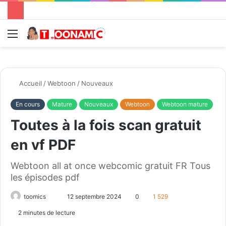
Menu
R
Accueil
/
Webtoon
/
Nouveaux
En cours
Mature
Nouveaux
Webtoon
Webtoon mature
Toutes à la fois scan gratuit
en vf PDF
Webtoon all at once webcomic gratuit FR Tous
les épisodes pdf
toomics
E
12 septembre 2024
0
1 529
n
2 minutes de lecture
v