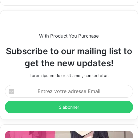
e
b
s
i
t
With Product You Purchase
e
Subscribe to our mailing list to
get the new updates!
Lorem ipsum dolor sit amet, consectetur.
E
n
t
r
e
z
v
o