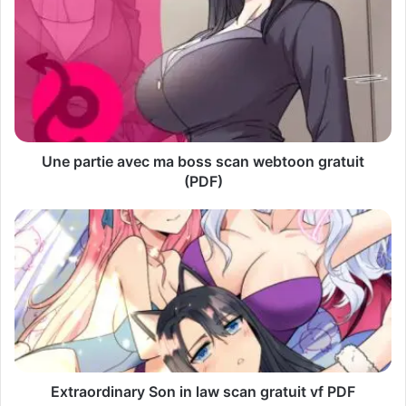
t
r
e
a
d
r
e
s
s
Une partie avec ma boss scan webtoon gratuit
e
(PDF)
E
m
a
i
l
Extraordinary Son in law scan gratuit vf PDF