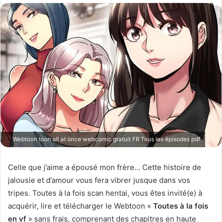
o
y
e
r
u
n
c
o
u
r
r
i
Webtoon toon all at once webcomic gratuit FR Tous les épisodes pdf
e
l
Celle que j’aime a épousé mon frère… Cette histoire de
jalousie et d’amour vous fera vibrer jusque dans vos
tripes. Toutes à la fois scan hentai, vous êtes invité(e) à
acquérir, lire et télécharger le Webtoon «
Toutes à la fois
en vf
» sans frais, comprenant des chapitres en haute