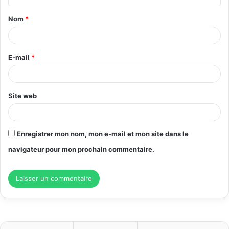
t
Nom
*
a
i
r
E-mail
*
e
*
Site web
Enregistrer mon nom, mon e-mail et mon site dans le
navigateur pour mon prochain commentaire.