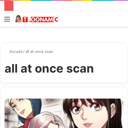
Menu
R
Accueil
/
all at once scan
all at once scan