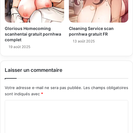
Glorious Homecoming
Cleaning Service scan
scanhentai gratuit pornhwa
pornhwa gratuit FR
complet
13 août 2025
19 août 2025
Laisser un commentaire
Votre adresse e-mail ne sera pas publiée.
Les champs obligatoires
sont indiqués avec
*
C
o
m
m