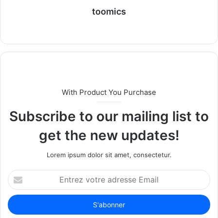
toomics
W
e
b
s
i
t
With Product You Purchase
e
Subscribe to our mailing list to
get the new updates!
Lorem ipsum dolor sit amet, consectetur.
E
n
t
r
e