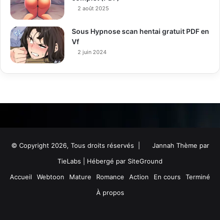
2 août 2025
Sous Hypnose scan hentai gratuit PDF en
Vf
2 juin 2024
© Copyright 2026, Tous droits réservés |
Jannah Thème par
TieLabs
| Hébergé par
SiteGround
Accueil
Webtoon
Mature
Romance
Action
En cours
Terminé
À propos
Facebook
Twitter
YouTube
Instagram