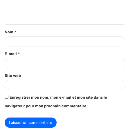
e
n
t
Nom
*
a
i
r
E-mail
*
e
*
Site web
Enregistrer mon nom, mon e-mail et mon site dans le
navigateur pour mon prochain commentaire.