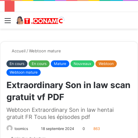
Menu
R
Accueil
/
Webtoon mature
En cours
En cours
Mature
Nouveaux
Webtoon
Webtoon mature
Extraordinary Son in law scan
gratuit vf PDF
Webtoon Extraordinary Son in law hentai
gratuit FR Tous les épisodes pdf
toomics
E
18 septembre 2024
0
863
n