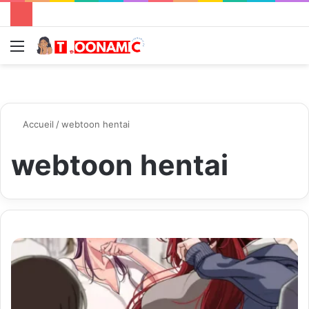
Menu
R
Accueil
/
webtoon hentai
webtoon hentai