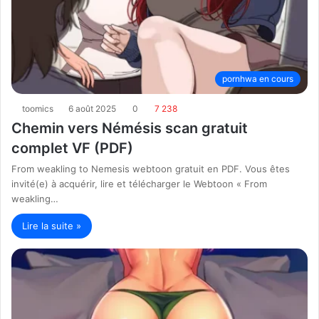
pornhwa en cours
toomics
6 août 2025
0
7 238
Chemin vers Némésis scan gratuit
complet VF (PDF)
From weakling to Nemesis webtoon gratuit en PDF. Vous êtes
invité(e) à acquérir, lire et télécharger le Webtoon « From
weakling…
Lire la suite »