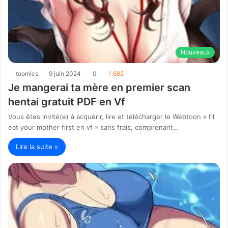
Nouveaux
toomics
9 juin 2024
0
1 682
Je mangerai ta mère en premier scan
hentai gratuit PDF en Vf
Vous êtes invité(e) à acquérir, lire et télécharger le Webtoon « I’ll
eat your mother first en vf » sans frais, comprenant…
Lire la suite »