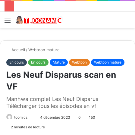
Menu
R
Accueil
/
Webtoon mature
En cours
En cours
Mature
Webtoon
Webtoon mature
Les Neuf Disparus scan en
VF
Manhwa complet Les Neuf Disparus
Télécharger tous les épisodes en vf
toomics
E
4 décembre 2023
0
150
n
2 minutes de lecture
v