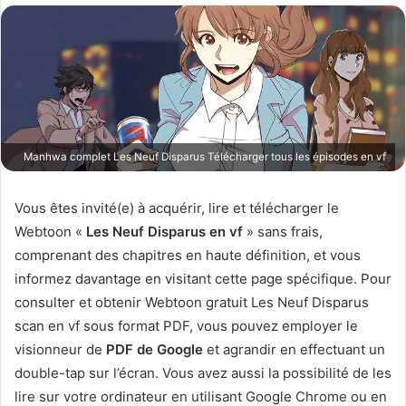
o
y
e
r
u
n
c
Manhwa complet Les Neuf Disparus Télécharger tous les épisodes en vf
o
u
Vous êtes invité(e) à acquérir, lire et télécharger le
r
Webtoon «
Les Neuf Disparus en vf
» sans frais,
r
i
comprenant des chapitres en haute définition, et vous
e
informez davantage en visitant cette page spécifique. Pour
l
consulter et obtenir Webtoon gratuit Les Neuf Disparus
scan en vf sous format PDF, vous pouvez employer le
visionneur de
PDF de Google
et agrandir en effectuant un
double-tap sur l’écran. Vous avez aussi la possibilité de les
lire sur votre ordinateur en utilisant Google Chrome ou en