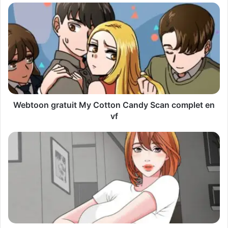
o
t
r
e
a
d
r
e
s
s
Webtoon gratuit My Cotton Candy Scan complet en
e
vf
E
m
a
i
l