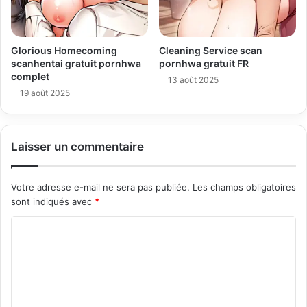
Glorious Homecoming
Cleaning Service scan
scanhentai gratuit pornhwa
pornhwa gratuit FR
complet
13 août 2025
19 août 2025
Laisser un commentaire
Votre adresse e-mail ne sera pas publiée.
Les champs obligatoires
sont indiqués avec
*
C
o
m
m