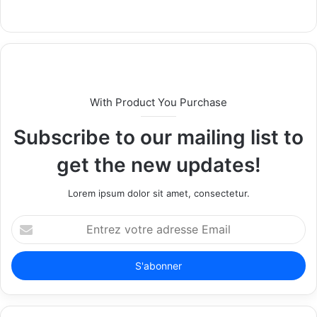
W
e
b
s
i
t
With Product You Purchase
e
Subscribe to our mailing list to
get the new updates!
Lorem ipsum dolor sit amet, consectetur.
E
n
t
r
e
z
v