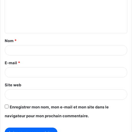
m
e
n
t
Nom
*
a
i
r
E-mail
*
e
*
Site web
Enregistrer mon nom, mon e-mail et mon site dans le
navigateur pour mon prochain commentaire.