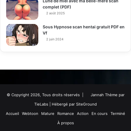
Lune de miel avec ma belle-mère scan
complet (PDF)
2 août 2025
Sous Hypnose scan hentai gratuit PDF en
Vf
2 juin 2024
© Copyright 2026, Tous droits réservés |
Jannah Thème par
TieLabs
| Hébergé par
SiteGround
Accueil
Webtoon
Mature
Romance
Action
En cours
Terminé
À propos