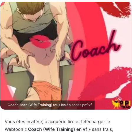
o
y
e
r
u
n
c
o
u
r
r
i
e
l
Coach scan (Wife Training) tous les épisodes pdf vf
Vous êtes invité(e) à acquérir, lire et télécharger le
Webtoon «
Coach (Wife Training) en vf
» sans frais,