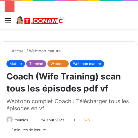
Menu
R
Accueil
/
Webtoon mature
Mature
Terminé
Webtoon
Webtoon mature
Coach (Wife Training) scan
tous les épisodes pdf vf
Webtoon complet Coach : Télécharger tous les
épisodes en vf
toomics
E
24 août 2023
0
575
n
2 minutes de lecture
v