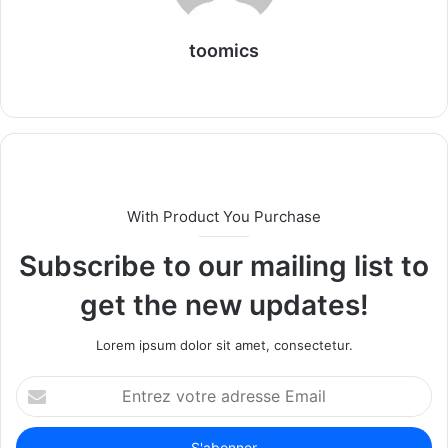
toomics
W
e
b
s
i
t
With Product You Purchase
e
Subscribe to our mailing list to
get the new updates!
Lorem ipsum dolor sit amet, consectetur.
E
n
t