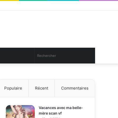
Facebook
Twitter
YouTube
Instagram
Connexion
Article
Sidebar
Aléatoire
(barre
latérale)
Article
Rechercher
Aléatoire
Populaire
Récent
Commentaires
Vacances avec ma belle-
mère scan vf