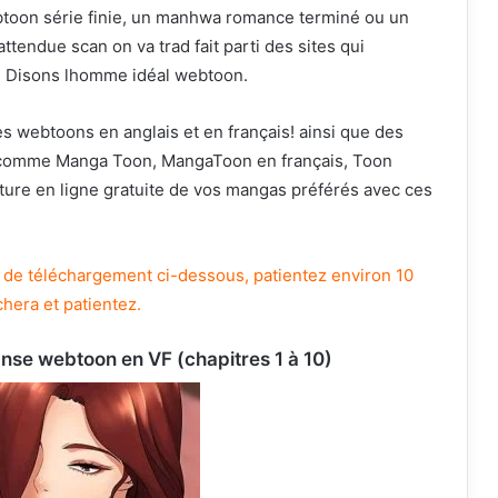
toon série finie, un manhwa romance terminé ou un
endue scan on va trad fait parti des sites qui
, Disons lhomme idéal webtoon.
s webtoons en anglais et en français! ainsi que des
s comme Manga Toon, MangaToon en français, Toon
ecture en ligne gratuite de vos mangas préférés avec ces
ien de téléchargement ci-dessous, patientez environ 10
chera et patientez.
se webtoon en VF (chapitres 1 à 10)