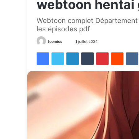
webtoon hentai 
Webtoon complet Département 
les épisodes pdf
toomics
E
1 juillet 2024
n
Facebook
Twitter
Linkedin
Tumblr
Pinterest
Reddit
VK
v
o
y
e
r
u
n
c
o
u
r
r