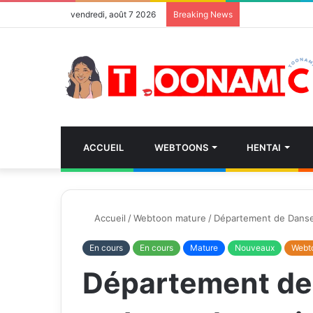
vendredi, août 7 2026
Breaking News
ACCUEIL
WEBTOONS
HENTAI
Accueil
/
Webtoon mature
/
Département de Danse
En cours
En cours
Mature
Nouveaux
Webt
Département de