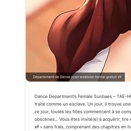
i
e
l
Département de Danse scan webtoon hentai gratuit VF
Dance Department’s Female Sunbaes – TAE-HO,
traité comme un esclave. Un jour, il trouve un
ce jour, toutes les filles commencent à se com
obscènes… Vous êtes invité(e) à acquérir, lire
vf
» sans frais, comprenant des chapitres en ha