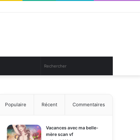
Facebook
Twitter
YouTube
Instagram
Connexion
Article
Sidebar
Aléatoire
(barre
latérale)
Article
Rechercher
Aléatoire
Populaire
Récent
Commentaires
Vacances avec ma belle-
mère scan vf