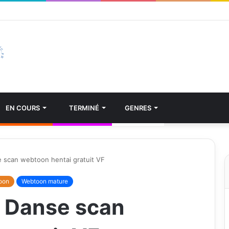
EN COURS
TERMINÉ
GENRES
 scan webtoon hentai gratuit VF
oon
Webtoon mature
 Danse scan