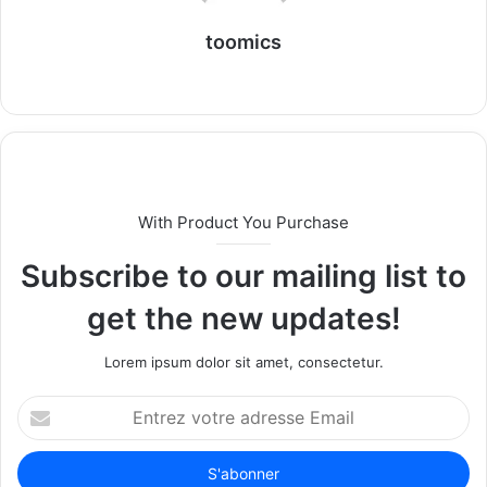
toomics
W
e
b
s
i
t
With Product You Purchase
e
Subscribe to our mailing list to
get the new updates!
Lorem ipsum dolor sit amet, consectetur.
E
n
t
r