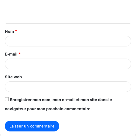
e
n
t
Nom
*
a
i
r
E-mail
*
e
*
Site web
Enregistrer mon nom, mon e-mail et mon site dans le
navigateur pour mon prochain commentaire.