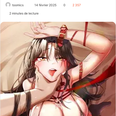
toomics
E
14 février 2025
0
2 357
n
2 minutes de lecture
v
o
y
e
r
u
n
c
o
u
r
r
i
e
l