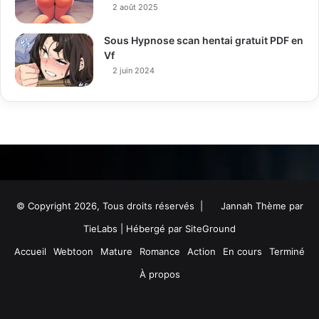
2 août 2025
Sous Hypnose scan hentai gratuit PDF en
Vf
2 juin 2024
© Copyright 2026, Tous droits réservés |
Jannah Thème par
TieLabs
| Hébergé par
SiteGround
Accueil
Webtoon
Mature
Romance
Action
En cours
Terminé
À propos
Facebook
Twitter
YouTube
Instagram